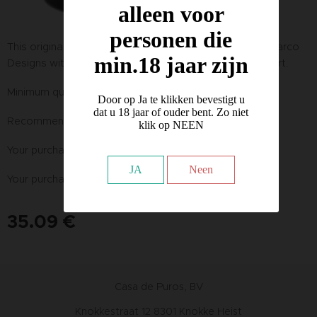
alleen voor
personen die
This original table top black cigar lighter by Calvin Demarco
min.18 jaar zijn
Designs with its push button ignition is a true work of art.
Minimum quantity : 3 Pieces
Door op Ja te klikken bevestigt u
dat u 18 jaar of ouder bent. Zo niet
Recommended retail price incl. VAT : € 65,00
klik op NEEN
Your purchase price excl. VAT : € 29,00
JA
Neen
Your purchase price incl. VAT :
35.09
€
Casa de Puros, BV
Knokkestraat 12 8301 Knokke Heist