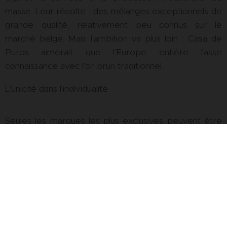
masse. Leur récolte : des mélanges exceptionnels de
grande qualité, relativement peu connus sur le
marché belge. Mais l'ambition va plus loin : Casa de
Puros aimerait que l'Europe entière fasse
connaissance avec l'or brun traditionnel.
L'unicité dans l'individualité
Seules les marques les plus exclusives peuvent être
importées par Casa de Puros. Par exemple, les
cigares long-fillers roulés à la main doivent non
seulement être de qualité constante, mais aussi
dégager un sentiment de luxe, d'élégance et de
tradition. En bref, un artisanat pur qui garantit aux
aficionados une expérience de fumage élégante et
sensuelle.