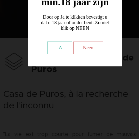
min.18 jaar zijn
Door op Ja te klikken bevestigt u
dat u 18 jaar of ouder bent. Zo niet
klik op NEEN
JA
Neen
L'histoire de la Casa de
Puros
Casa de Puros, à la recherche
de l'inconnu
"La vie est trop courte pour fumer de mauvais