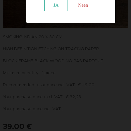
JA
Neen
SMOKING INDIAN 20 X 30 CM
HIGH DEFINITION ETCHING ON TRACING PAPER
BLOCK FRAME BLACK WOOD NO PAS PARTOUT
Minimum quantity : 1 piece
Recommended retail price incl. VAT : € 49,00
Your purchase price excl. VAT : € 32,23
Your purchase price incl. VAT :
39.00
€