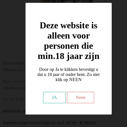
Deze website is
alleen voor
personen die
min.18 jaar zijn
Binnenzijde is bekleed met fineer mahoniehout. Matte
Door op Ja te klikken bevestigt u
afwerking in donker notenhout. Vergulde scharnieren.
dat u 18 jaar of ouder bent. Zo niet
klik op NEEN
Incl. 1 roestvrijstalen knipper, 1 ovaal houten asbak, 1
sigarenhouder, 1 hygrometer, 1 luchtbevochtiger.
JA
Neen
26,1 X 21,8 X 11 cm
Minimum aantal : 1 Stuks
Aanbevolen verkoopprijs incl. BTW : € 99,00