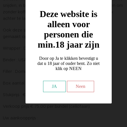
snijden, in balans gebracht met donkere chocoladetonen om
Deze website is
zonder koffie te roken, maar zonder een wrange smaak
achter te laten op het gehemelte.
alleen voor
Ook deze sigaar wordt in de Kelner Boutique Factory
personen die
gemaakt op de Dominicaanse Republiek.
min.18 jaar zijn
Wrapper : Dominicaans, Habana Vuelta Arriba (Maduro
Door op Ja te klikken bevestigt u
Binder : USA Connecticut Shade
dat u 18 jaar of ouder bent. Zo niet
klik op NEEN
Filler : Dominicaans
Box aantal : 10
JA
Neen
Stukprijs : € 7,50
Verkoop prijs € 75,00 per bundel (cellofaan)
Uw aankoopprijs :