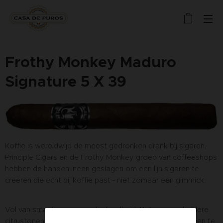
Frothy Monkey Maduro
Signature 5 X 39
Koffie is wereldwijd de meest gedronken drank bij sigaren.
Principle Cigars en de Frothy Monkey groep van coffeeshops
hebben de handen ineen geslagen om een lijn sigaren te
creëren die echt bij koffie past - niet zomaar een gimmick.
Vol van smaak, maar zonder hardheid. Net genoeg heldere
citrustonen en zuurgraad om door espressodranken heen te