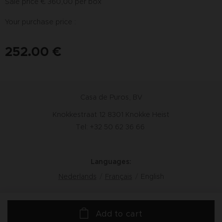
Sale price € 360,00 per box
Your purchase price :
252.00
€
Casa de Puros, BV
Knokkestraat 12 8301 Knokke Heist
Tel: +32 50 62 36 66
Languages
Nederlands
Français
English
Add to cart