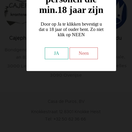
min.18 jaar zijn
Door op Ja te klikken bevestigt u
dat u 18 jaar of ouder bent. Zo niet
klik op NEEN
Cajephi bv
Le Roi du
De Kelle
Cigar
Cigars
Bondgenotenla
JA
Neen
25 rue Royale,
an 83
Brusselsesteen
1000 Bruxelles
3000 Leuven
weg 320
3090 Overijse
Casa de Puros, BV
Knokkestraat 12 8301 Knokke Heist
Tel: +32 50 62 36 66