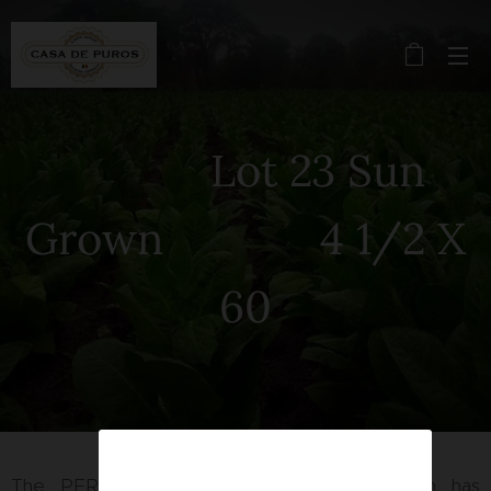
Lot 23 Sun
Grown 4 1/2 X
60
The PERDOMO Lot 23 Natural Sun Grown has