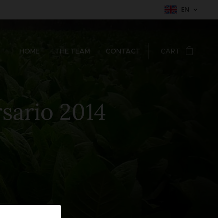
EN
HOME
THE TEAM
CONTACT
CART
ersario 2014