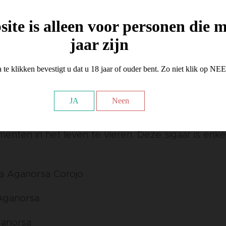
ite is alleen voor personen die 
jaar zijn
efinitie van weelde. Samengesteld voor optimale p
waaronder een boxpressed lancero, wordt Annive
 te klikken bevestigt u dat u 18 jaar of ouder bent. Zo niet klik op NE
nd gerold in Miami door meester Cubaanse rollers
 tabak.
JA
Neen
t een volle body is dit de perfecte sigaar voor d
nten in het leven te vieren. Deze sigaar is enke
a Aganorsa Corojo
 Aganorsa
Aganorsa