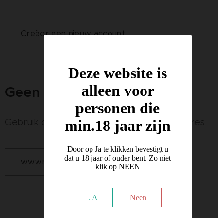
Creëer een nieuw account
Deze website is
alleen voor
Geen handelaar?
personen die
Gebruik dan deze site voor al uw accessoires
min.18 jaar zijn
Door op Ja te klikken bevestigt u
dat u 18 jaar of ouder bent. Zo niet
www.mijnmancave.be
klik op NEEN
JA
Neen