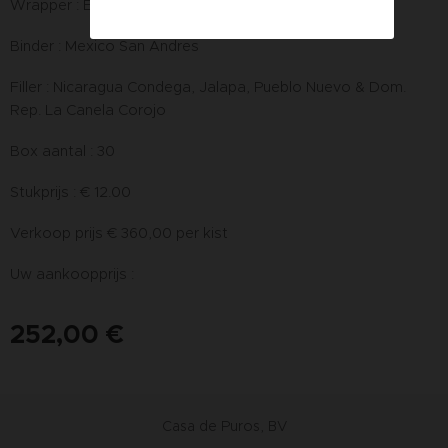
Wrapper : Ecuador Sumatra
Binder : Mexico San Andres
Filler : Nicaragua Condega, Jalapa, Pueblo Nuevo & Dom.
Rep. La Canela Corojo
Box aantal : 30
Stukprijs : € 12.00
Verkoop prijs € 360,00 per kist
Uw aankoopprijs :
252,00
€
Casa de Puros, BV