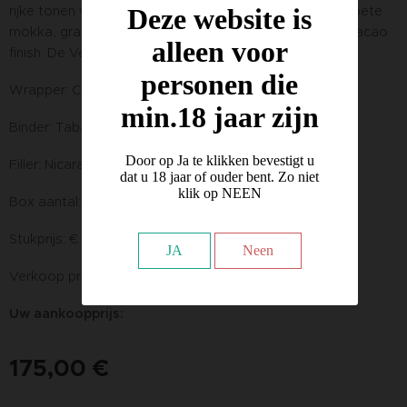
rijke tonen van donker geroosterde espressobonen, zoete
Deze website is
mokka, graham cracker, kruiden en een lange romige cacao
alleen voor
finish. De Vengeance is niets minder dan verrukkelijk.
personen die
Wrapper: Connecticut Broadleaf
min.18 jaar zijn
Binder: Tabak uit Indonesië
Door op Ja te klikken bevestigt u
Filler: Nicaraguaanse en Dominicaanse Tabak
dat u 18 jaar of ouder bent. Zo niet
klik op NEEN
Box aantal: 20
Stukprijs: € 12.50
JA
Neen
Verkoop prijs € 250,00 per kist
Uw aankoopprijs:
175,00
€