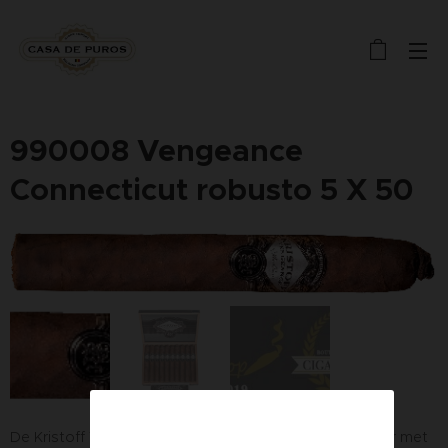
990008 Vengeance
Connecticut robusto 5 X 50
De Kristoff Vengeance is een medium-full bodied sigaar met