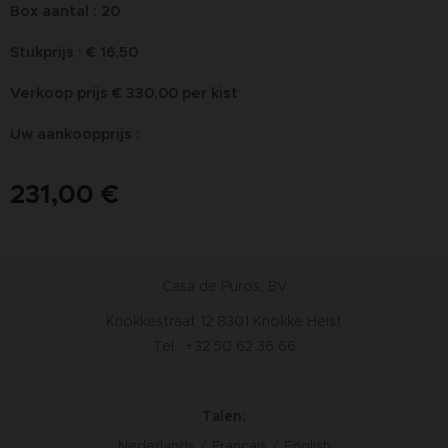
Box aantal : 20
Stukprijs : € 16,50
Verkoop prijs € 330,00 per kist
Uw aankoopprijs :
231,00
€
Casa de Puros, BV
Knokkestraat 12 8301 Knokke Heist
Tel : +32 50 62 36 66
Talen
Nederlands
Français
English