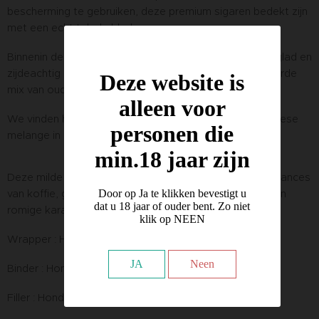
bescherming te gebruiken, deze premium sigaren bedekt zijn
met een echt tabaksblad.
Binnenin deze ruige bladeren zit een prachtig uitziend, glad en
zijdeachtig Connecticut dekblad dat een uitgebalanceerde
Deze website is
mix van oude Hondurese binder omhult.
alleen voor
We vinden hier de meest vastberaden en puur Hondureese
personen die
melange in de zeer populaire Leaf By Oscar portfolio.
min.18 jaar zijn
Deze milde - medium body sigaar zit boordevol rijke nuances
Door op Ja te klikken bevestigt u
van koffie, geroosterde amandelen, zoete specerijen en
dat u 18 jaar of ouder bent. Zo niet
romige karamel.
klik op NEEN
Wrapper : Honduras Connecticut
JA
Neen
Binder : Honduras
Filler : Honduras