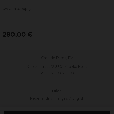
Uw aankoopprijs :
280,00
€
Casa de Puros, BV
Knokkestraat 12 8301 Knokke Heist
Tel : +32 50 62 36 66
Talen
Nederlands
Français
English