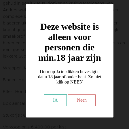
gehuld in een luxueus, donker en kruidig Mexicaans San
Andres wikkelblad dat de basis vormt voor zijn zachte en
complexe karakter. Zorgvuldig geselecteerde premium
bladeren uit Honduras en Nicaragua vullen deze bijzonder
Deze website is
krachtige blend, wat resulteert in een dicht en avontuurlijk
alleen voor
smaakprofiel met hints van peper, room, cacao, wilde
bloemen, en nog veel meer. Met een onberispelijke balans en
personen die
een rijke smaak die dagen blijft hangen, hoort de super
min.18 jaar zijn
lekkere Superfly Maduro zo snel mogelijk in je humidor.
Wrapper : Mexican San Andres
Door op Ja te klikken bevestigt u
dat u 18 jaar of ouder bent. Zo niet
Binder : Honduras
klik op NEEN
Filler : Honduras / Nicaragua / Dominicaanse Rep.
JA
Neen
Box aantal : 20
Stukprijs : € 20.00
Verkoop prijs € 400,00 per kist