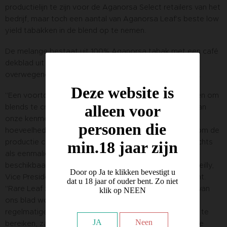
productielijn te zijn voor de Aganorsa Select retailers van het
bedrijf, maar toch een aantal van Aganorsa Leaf's beste low
yield tabakken in de blend op te nemen.
De melange bestaat uit 100% Aganorsa tabak met een café
dekblad uit Jalapa over een dubbele binder en filler van
overwegend Criollo '98 met een klein beetje Corojo '99.
Deze website is
"Een voortdurende uitdaging is het gebruik van tabakken om
alleen voor
blends te creëren die een uitstekende uitdrukking zijn van
onze kenmerkende smaak en aroma, terwijl ze toch in
personen die
hoeveelheden worden geproduceerd die haalbaar zijn om de
productie consistent te ondersteunen in plaats van slechts
min.18 jaar zijn
als eenmalige beperkte edities of slechts sporadisch
beschikbaar gedurende het jaar," verklaarde Terence Reilly,
Door op Ja te klikken bevestigt u
Vice President van Sales en Marketing in een persbericht.
dat u 18 jaar of ouder bent. Zo niet
"Rare Leaf zal het eerste project zijn waarbij selecties van
klik op NEEN
ons blad worden gebruikt die schaars zijn en die in
regelmatige productie zullen worden gehouden. Om dit te
JA
Neen
bereiken, zal Rare Leaf alleen verkrijgbaar zijn voor onze