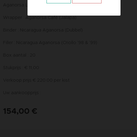
Aganorsa Leaf Select retail partners."
Wrapper : Aganorsa Café (Jalapa)
Binder : Nicaragua Aganorsa (Dubbel)
Filler : Nicaragua Aganorsa (Criollo '98 & '99)
Box aantal : 20
Stukprijs : € 11,00
Verkoop prijs € 220.00 per kist
Uw aankoopprijs :
154,00
€