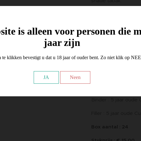
shade tabak.
Deze brengt een rijk
5 jaar gerijpte Nicara
ite is alleen voor personen die 
tabak van Cubaanse
jaar zijn
De PERDOMO Lot 23 
zachte rook met zac
 te klikken bevestigt u dat u 18 jaar of ouder bent. Zo niet klik op NE
honing op het einde
JA
Neen
Wrapper : 5 jaar oud
shade
Binder : 5 jaar oud
Filler : 5 jaar oude
Box aantal : 24
Stukprijs : € 15.00