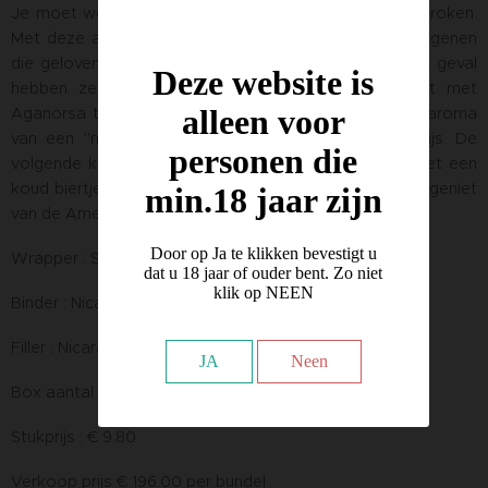
Je moet wel een beetje gek zijn om deze sigaren te roken.
Met deze afmetingen is de Lunatic gemaakt voor diegenen
die geloven dat klein ook, zeer fijn kan zijn... en in dit geval
Deze website is
hebben ze gelijk: alle Lunatic sigaren zijn gemaakt met
alleen voor
Aganorsa tabak en bieden alle geweldige smaak en aroma
van een "normale" sigaar voor een ongelooflijke prijs. De
personen die
volgende keer dat je in de achtertuin zit te grillen met een
koud biertje in je hand, steek dan een Lunatic aan en geniet
min.18 jaar zijn
van de Amerikaanse droom!
Door op Ja te klikken bevestigt u
Wrapper : San Andres Maduro
dat u 18 jaar of ouder bent. Zo niet
klik op NEEN
Binder : Nicaragua Aganorsa
Filler : Nicaragua Aganorsa
JA
Neen
Box aantal : 20
Stukprijs : € 9.80
Verkoop prijs € 196.00 per bundel