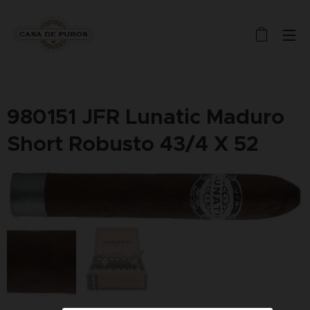
980151 JFR Lunatic Maduro
Short Robusto 43/4 X 52