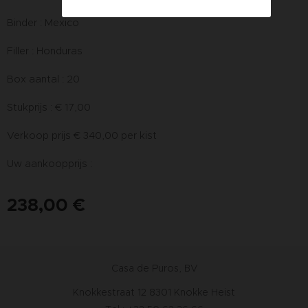
Binder : Mexico
Filler : Honduras
Box aantal : 20
Stukprijs : € 17,00
Verkoop prijs € 340,00 per kist
Uw aankoopprijs :
238,00
€
Casa de Puros, BV
Knokkestraat 12 8301 Knokke Heist