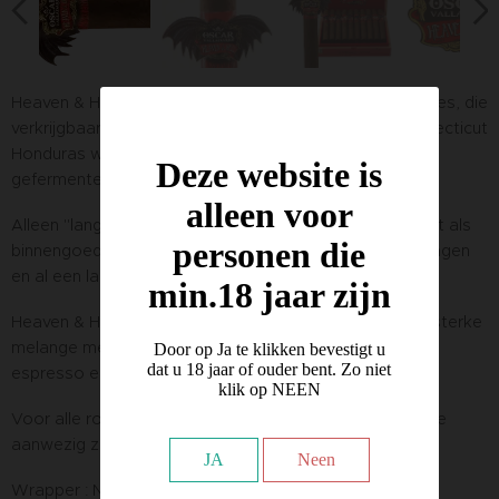
Heaven & Hell is een beperkte serie van Oscar Valladares, die
verkrijgbaar is met een goudkleurige, zijdezachte Connecticut
Honduras wrapper of als alternatief met een perfect
Deze website is
gefermenteerde, vette Maduro Nicaragua wikkel.
alleen voor
Alleen "lang gerijpte tabak" uit Honduras wordt gebruikt als
personen die
binnengoed. Met andere woorden, tabak die is opgeslagen
en al een lange tijd heeft gerijpt.
min.18 jaar zijn
Heaven & Hell Maduro geeft een "helse hartige" en vrij sterke
melange met aardse tonen. Aroma's van chocolade,
Door op Ja te klikken bevestigt u
dat u 18 jaar of ouder bent. Zo niet
espresso en een vleugje zwarte kers.
klik op NEEN
Voor alle rokers die houden van volle en rijke sigaren die
aanwezig zijn vanaf het begin.
JA
Neen
Wrapper : Nicaragua Maduro