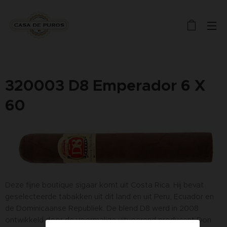
320003 D8 Emperador 6 X
60
Deze fijne boutique sigaar komt uit Costa Rica. Hij bevat
geselecteerde tabakken uit dit land en uit Peru, Ecuador en
de Dominicaanse Republiek. De blend D8 werd in 2008
ontwikkeld door de voormalige uitvoerend producent Don