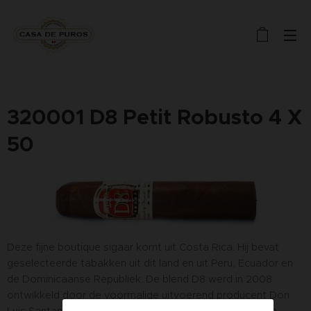
320001 D8 Petit Robusto 4 X
50
Deze fijne boutique sigaar komt uit Costa Rica. Hij bevat
geselecteerde tabakken uit dit land en uit Peru, Ecuador en
de Dominicaanse Republiek. De blend D8 werd in 2008
ontwikkeld door de voormalige uitvoerend producent Don
Luis Santana Llamas van de H. Upmann sigarenfabriek in