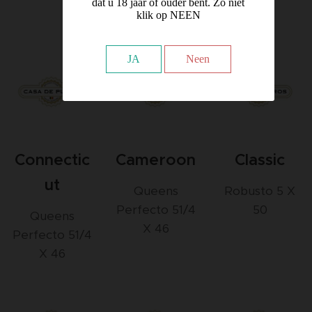
dat u 18 jaar of ouder bent. Zo niet
klik op NEEN
JA
Neen
Connectic
Cameroon
Classic
ut
Queens
Robusto 5 X
Perfecto 51/4
50
Queens
X 46
Perfecto 51/4
X 46