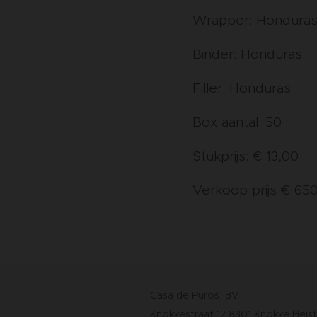
Wrapper: Hondura
Binder: Honduras
Filler: Honduras
Box aantal: 50
Stukprijs: € 13,00
Verkoop prijs € 650
Casa de Puros, BV
Knokkestraat 12 8301 Knokke Heist