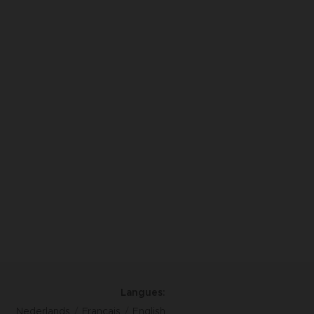
Langues
Nederlands
Français
English