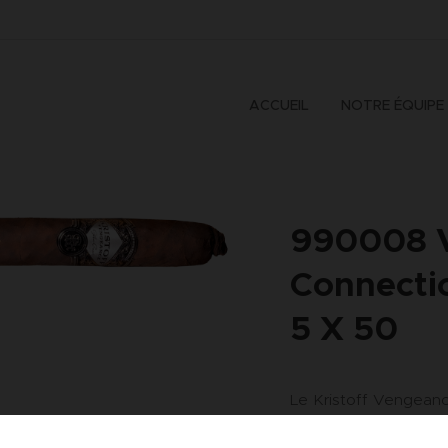
ACCUEIL
NOTRE ÉQUIPE
990008 
Connecti
5 X 50
Le Kristoff Vengeanc
moyennement corsé 