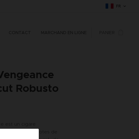
FR
CONTACT
MARCHAND EN LIGNE
PANIER
Vengeance
cut Robusto
e est un cigare
avec de riches notes de