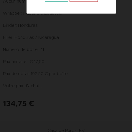
Aucun humidor n'est complet sans le Oscar Habano.
Wrapper: Habano d'Equateur
Binder: Honduras
Filler: Honduras / Nicaragua
Numéro de boîte : 11
Prix unitaire : € 17,50
Prix de détail 192.50 € par boîte
Votre prix d'achat :
134,75
€
Casa de Puros, BV