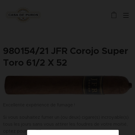
980154/21 JFR Corojo Super
Toro 61/2 X 52
Excellente expérience de fumage !
Si vous souhaitez fumer un (ou deux) cigare(s) incroyable(s)
tous les jours sans vous attirer les foudres de votre moitié,
optez pour un JFR.