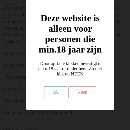
Ces remarquables cigares maduro sont fabriqués avec un
pied et une queue de cochon capsulés, ce qui leur confère
Deze website is
une apparence impressionnante, à la hauteur de leur goût
alleen voor
intense. JFR offre une expérience qui vous coûterait
normalement deux fois plus cher, ce qui fait de ce cigare le
personen die
meilleur rapport qualité-prix du marché.
min.18 jaar zijn
Cape : Nicaragua Aganorsa Corojo
Door op Ja te klikken bevestigt u
Sous-cape : Nicaragua Aganorsa
dat u 18 jaar of ouder bent. Zo niet
klik op NEEN
Tripe : Nicaragua Aganorsa
Quantité de la boîte : 20
JA
Neen
Prix unitaire : € 9.80
Prix de vente : € 196.00 par bundel