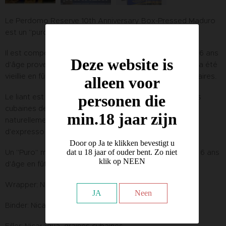
Le Perdomo Reserve 10th Anniversary Box-Pressed Maduro
est un "puro" nicaraguayen moyen à corsé.
Il est composé d'une enveloppe sombre et huileuse de 6 ans
Deze website is
d'âge provenant de graines cubaines du Nicaragua, qui a été
vieillie en fûts de bourbon pendant 14 mois supplémentaires.
alleen voor
personen die
Le liant est associé à un tabac nicaraguayen de graines
cubaines de 6 ans d'âge pour créer des saveurs
min.18 jaar zijn
naturellement douces avec des notes de cacao noir et
d'expresso à la fin.
Door op Ja te klikken bevestigt u
Un "Puro" moyennement corsé avec une couverture de 6 ans
dat u 18 jaar of ouder bent. Zo niet
klik op NEEN
d'âge en fût de Bourbon.
Wrapper: Nicaraguan Maduro
JA
Neen
Binder: Nicaraguan Cuban-seed.
Filler: Nicaragua, graines cubaines.