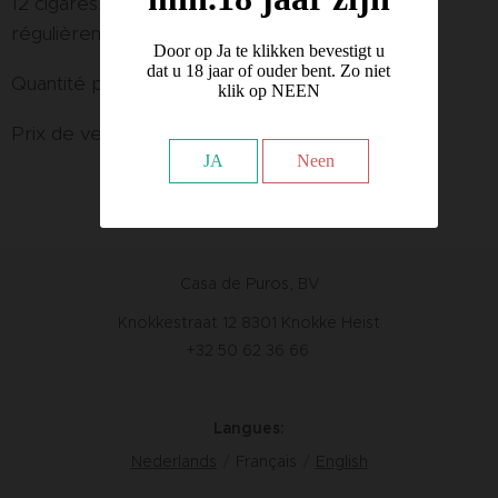
12 cigares. Certains d'entre eux ne sont pas
régulièrement en vente en Belgique.
Door op Ja te klikken bevestigt u
dat u 18 jaar of ouder bent. Zo niet
Quantité par paquet : 6
klik op NEEN
Prix de vente : 95,00 € par boîte
JA
Neen
Casa de Puros, BV
Knokkestraat 12 8301 Knokke Heist
+32 50 62 36 66
Langues
Nederlands
Français
English