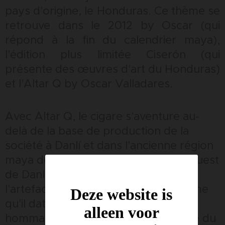
pays d'origine, le Honduras. Ce thème se
retrouve dans le 2012 by Oscar (qui
répond à la fin du calendrier maya),
l'édition plus limitée Ciserón (qui
présente des œuvres d'art du Honduras)
et l'Altar Q by Oscar Valladares.
Avec Altar Q, le cigare s'aventure au-
delà de la base de production de la
société à Danlí et dans l'ancienne région
maya de Copán (180 miles au nord-ouest
de Danlí). C'est là qu'a été découvert
l'artefact maya Altar Q, dont on estime
Deze website is
qu'il date de 776 après J.-C. En
alleen voor
hommage au monument, l'emballage du