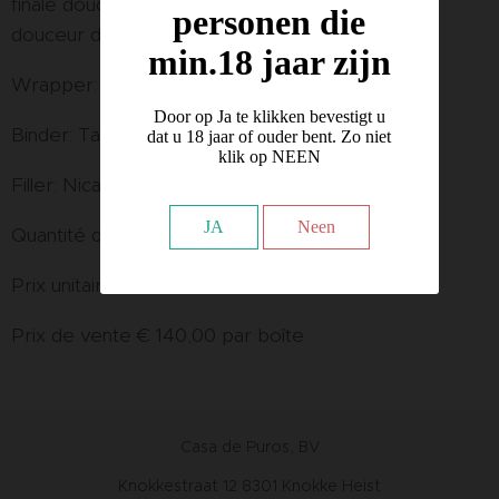
finale douce. Ne vous laissez pas tromper par la
personen die
douceur du cigare, il a un caractère épicé.
min.18 jaar zijn
Wrapper: San Andrés naturel
Door op Ja te klikken bevestigt u
Binder: Tabac d'Indonésie
dat u 18 jaar of ouder bent. Zo niet
klik op NEEN
Filler: Nicaraguan
JA
Neen
Quantité de boîtes : 10
Prix unitaire : € 14,00
Prix de vente € 140,00 par boîte
Casa de Puros, BV
Knokkestraat 12 8301 Knokke Heist