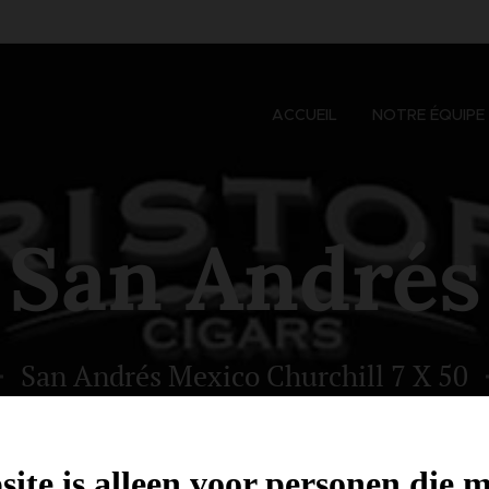
ACCUEIL
NOTRE ÉQUIPE
San Andrés
San Andrés Mexico Churchill 7 X 50
ite is alleen voor personen die 