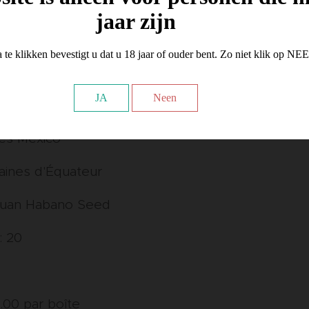
jaar zijn
 te klikken bevestigt u dat u 18 jaar of ouder bent. Zo niet klik op NE
drés est un cigare très riche, moyennement corsé
, un soupçon de poivre noir, du chocolat au lait 
JA
Neen
 café.
és Mexico
aines d'Équateur
raguan Habano Seed
: 20
0
.00 par boîte