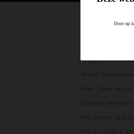
Door op Ja
Le Kristoff San An
prononcées d'épices
douce de crème de
Wrapper: San Andr
Binder: Graines cub
Filler: Triple Nica
Quantité de boîtes 
Prix unitaire : € 9.0
Prix de vente € 180