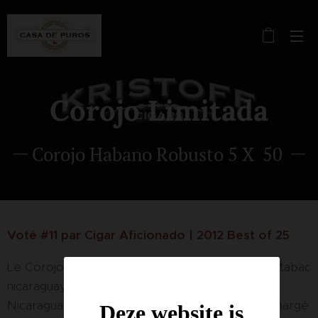
Corojo Limitada
Corojo Habano Robusto 5 X 50
Voté #11 par Cigar Aficionado | 2012 Best of 25
Le Corojo Limitada est destiné aux amateurs de tabac
nicaraguayen. Presque un mélange puros du
Nicaragua, ce cigare moyennement corsé est chargé
Deze website is