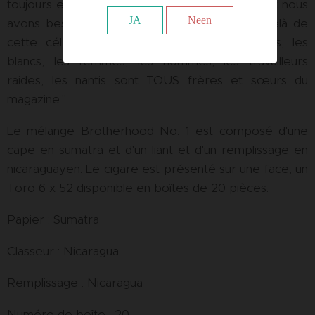
toujours en amis. C'est le genre de choses dont nous
JA
Neen
avons besoin. La Fraternité (d'Oscar) va au-delà de
cette célébration. Elle le promeut. Les noirs, les
blancs, les femmes, les hommes, les travailleurs
raides, les nantis sont TOUS frères et sœurs du
magazine."
Le mélange Brotherhood No. 1 est composé d'une
cape en sumatra et d'un liant et d'un remplissage en
nicaraguayen. Le cigare est présenté sur une face, un
Toro 6 x 52 disponible en boîtes de 20 pièces.
Papier : Sumatra
Classeur : Nicaragua
Remplissage : Nicaragua
Numéro de boîte : 20